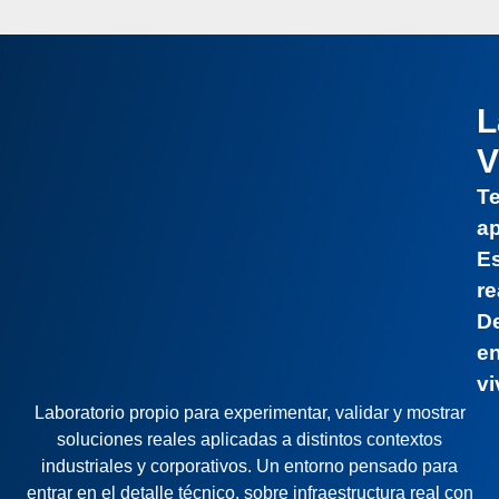
L
T
ap
E
re
D
e
vi
Laboratorio propio para experimentar, validar y mostrar
soluciones reales aplicadas a distintos contextos
industriales y corporativos. Un entorno pensado para
entrar en el detalle técnico, sobre infraestructura real con