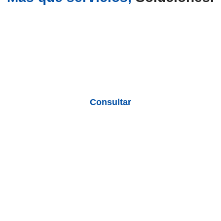
Telecomunicaciones
Provisión - Consultoría y auditoría - Diseño -
Planimetría - Montaje
Consultar
Networking