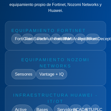
equipamiento propio de Fortinet, Nozomi Networks y
Huawei.
EQUIPAMIENTO FORTINET
FortiGate
FortiSwitch
FortiAuthenticator
FortiPAM
FortiAnalyzer
FortiToken
FortiDecept
EQUIPAMIENTO NOZOMI
NETWORKS
Sensores
Vantage + IQ
INFRAESTRUCTURA HUAWEI -
IT/OT
Active
Bases
Servidores
SCADA
RTU
PLC