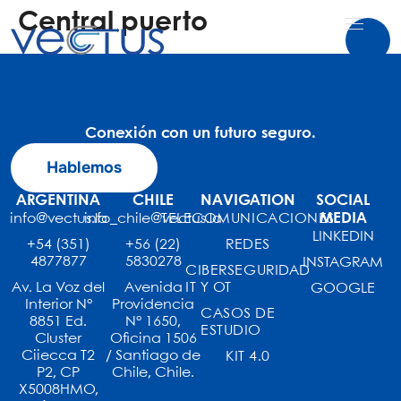
Central puerto
Conexión con un futuro seguro.
Hablemos
ARGENTINA
CHILE
NAVIGATION
SOCIAL
MEDIA
info@vectus.la
info_chile@vectus.la
TELECOMUNICACIONES
LINKEDIN
+54 (351)
+56 (22)
REDES
4877877
5830278
INSTAGRAM
CIBERSEGURIDAD
Av. La Voz del
Avenida
IT Y OT
GOOGLE
Interior N°
Providencia
CASOS DE
8851 Ed.
N° 1650,
ESTUDIO
Cluster
Oficina 1506
Ciiecca T2
/ Santiago de
KIT 4.0
P2, CP
Chile, Chile.
X5008HMO,