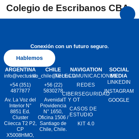
Colegio de Escribanos CBA
Conexión con un futuro seguro.
Hablemos
ARGENTINA
CHILE
NAVIGATION
SOCIAL
MEDIA
info@vectus.la
info_chile@vectus.la
TELECOMUNICACIONES
LINKEDIN
+54 (351)
+56 (22)
REDES
4877877
5830278
INSTAGRAM
CIBERSEGURIDAD
Av. La Voz del
Avenida
IT Y OT
GOOGLE
Interior N°
Providencia
CASOS DE
8851 Ed.
N° 1650,
ESTUDIO
Cluster
Oficina 1506 /
Ciiecca T2 P2,
Santiago de
KIT 4.0
CP
Chile, Chile.
X5008HMO,