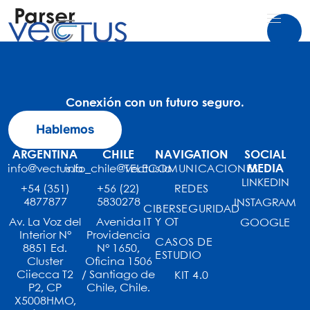
Parser
Conexión con un futuro seguro.
Hablemos
ARGENTINA
CHILE
NAVIGATION
SOCIAL
MEDIA
info@vectus.la
info_chile@vectus.la
TELECOMUNICACIONES
LINKEDIN
+54 (351)
+56 (22)
REDES
4877877
5830278
INSTAGRAM
CIBERSEGURIDAD
Av. La Voz del
Avenida
IT Y OT
GOOGLE
Interior N°
Providencia
CASOS DE
8851 Ed.
N° 1650,
ESTUDIO
Cluster
Oficina 1506
Ciiecca T2
/ Santiago de
KIT 4.0
P2, CP
Chile, Chile.
X5008HMO,