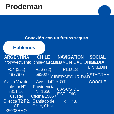
Prodeman
Conexión con un futuro seguro.
Hablemos
ARGENTINA
CHILE
NAVIGATION
SOCIAL
MEDIA
info@vectus.la
info_chile@vectus.la
TELECOMUNICACIONES
LINKEDIN
+54 (351)
+56 (22)
REDES
4877877
5830278
INSTAGRAM
CIBERSEGURIDAD
Av. La Voz del
Avenida
IT Y OT
GOOGLE
Interior N°
Providencia
CASOS DE
8851 Ed.
N° 1650,
ESTUDIO
Cluster
Oficina 1506 /
Ciiecca T2 P2,
Santiago de
KIT 4.0
CP
Chile, Chile.
X5008HMO,