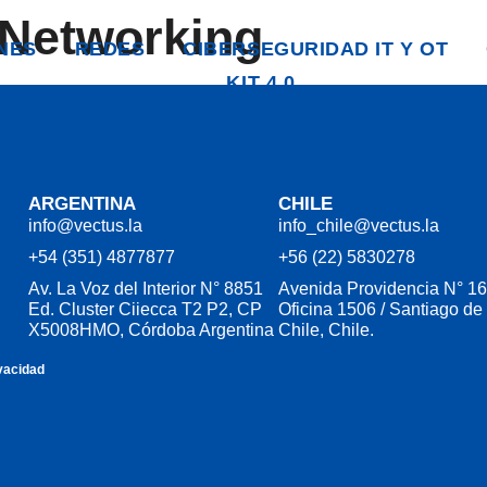
 Networking
NES
REDES
CIBERSEGURIDAD IT Y OT
KIT 4.0
ARGENTINA
CHILE
info@vectus.la
info_chile@vectus.la
+54 (351) 4877877
+56 (22) 5830278
Av. La Voz del Interior N° 8851
Avenida Providencia N° 16
Ed. Cluster Ciiecca T2 P2, CP
Oficina 1506 / Santiago de
X5008HMO, Córdoba Argentina
Chile, Chile.
ivacidad