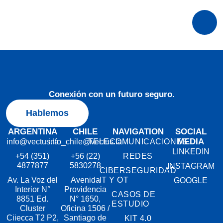
Conexión con un futuro seguro.
Hablemos
ARGENTINA
CHILE
NAVIGATION
SOCIAL
MEDIA
info@vectus.la
info_chile@vectus.la
TELECOMUNICACIONES
LINKEDIN
+54 (351)
+56 (22)
REDES
4877877
5830278
INSTAGRAM
CIBERSEGURIDAD
Av. La Voz del
Avenida
IT Y OT
GOOGLE
Interior N°
Providencia
CASOS DE
8851 Ed.
N° 1650,
ESTUDIO
Cluster
Oficina 1506 /
Ciiecca T2 P2,
Santiago de
KIT 4.0